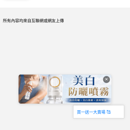
學時，與替身女主同居，三年後她回國，霸總拿出分
手費要替身滾，想回頭跟她複合，她不介意地與對方
重新在一起。 可霸總慢慢認識到自己的真愛是替
所有內容均來自互聯網或網友上傳
身，又回頭找她。 身爲白月光女配，以及女配的周
圍所有人，都在竭力拆散男女主，他們自然成了書中
反派，結局無一例外的慘。 或許是爲了增加爽
度.......
✕
買一送一大賣場 🥰