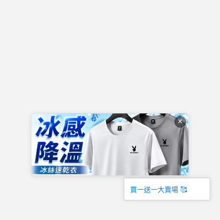
✕
買一送一大賣場 🥰