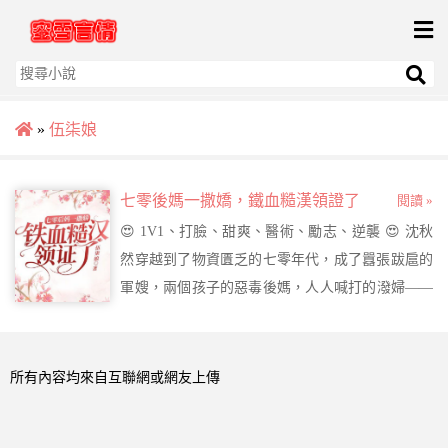
»
伍柒娘
七零後媽一撒嬌，鐵血糙漢領證了
閱讀 »
😍 1V1、打臉、甜爽、醫術、勵志、逆襲 😍 沈秋
然穿越到了物資匱乏的七零年代，成了囂張跋扈的
軍嫂，兩個孩子的惡毒後媽，人人喊打的潑婦——
她要把這些標籤一張一張撕下來，利用精湛的醫術
救死扶傷、發家致富，當個出色的全科醫生！ 學醫
術，治病人，虐渣渣，沈秋然忙得不亦樂乎........
所有內容均來自互聯網或網友上傳
突然，某硬漢跑過來摟住她的腰身：我腿好了，腰
也好了，咱去領證吧.........