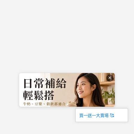
開狗頭癡笑的王爺：“忙，勿撩。”
✕
買一送一大賣場 🥰