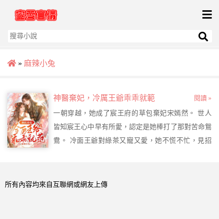
»
麻辣小兔
神醫棄妃，冷厲王爺乖乖就範
閱讀 »
一朝穿越，她成了宸王府的草包棄妃宋嫣然。 世人
皆知宸王心中早有所愛，認定是她棒打了那對苦命鴛
鴦。 冷面王爺對綠茶又寵又愛，她不慌不忙，見招
拆招。 綠茶欺她，來日她就加倍撕回去。 王爺虐
她，來日她就加倍虐回去。 眼看着王爺被她治得妥
妥帖帖，綠茶被她整得跪地求饒，她卻撂挑子不想幹
所有內容均來自互聯網或網友上傳
了！ 王爺悔不當初，當初有多渣，現在就有多寵。
“王妃今日心情不錯，可想與本王生娃娃？” 她一把推