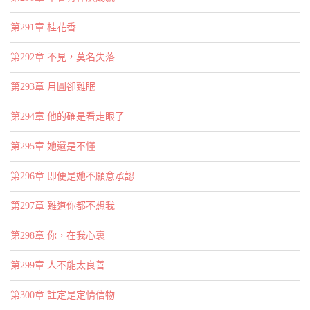
第291章 桂花香
第292章 不見，莫名失落
第293章 月圓卻難眠
第294章 他的確是看走眼了
第295章 她還是不懂
第296章 即便是她不願意承認
第297章 難道你都不想我
第298章 你，在我心裏
第299章 人不能太良善
第300章 註定是定情信物