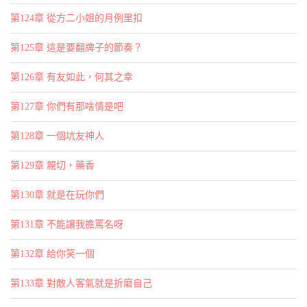
第124章 從方二小姐的月例里扣
第125章 這是要翻牌子的節奏？
第126章 有友如此，何其之幸
第127章 你們有那啥情是吧
第128章 一個坑友神人
第129章 親切，藥香
第130章 就是在玩你們
第131章 不能讓我擔罵名呀
第132章 給你笑一個
第133章 對敵人客氣就是折磨自己