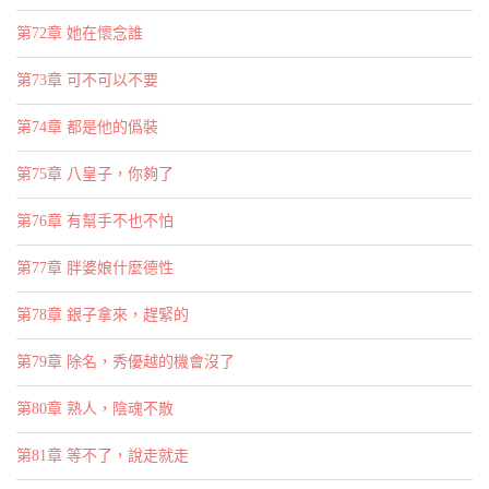
第72章 她在懷念誰
第73章 可不可以不要
第74章 都是他的僞裝
第75章 八皇子，你夠了
第76章 有幫手不也不怕
第77章 胖婆娘什麼德性
第78章 銀子拿來，趕緊的
第79章 除名，秀優越的機會沒了
第80章 熟人，陰魂不散
第81章 等不了，說走就走