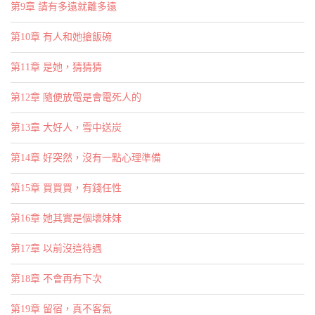
第9章 請有多遠就離多遠
第10章 有人和她搶飯碗
第11章 是她，猜猜猜
第12章 隨便放電是會電死人的
第13章 大好人，雪中送炭
第14章 好突然，沒有一點心理準備
第15章 買買買，有錢任性
第16章 她其實是個壞妹妹
第17章 以前沒這待遇
第18章 不會再有下次
第19章 留宿，真不客氣