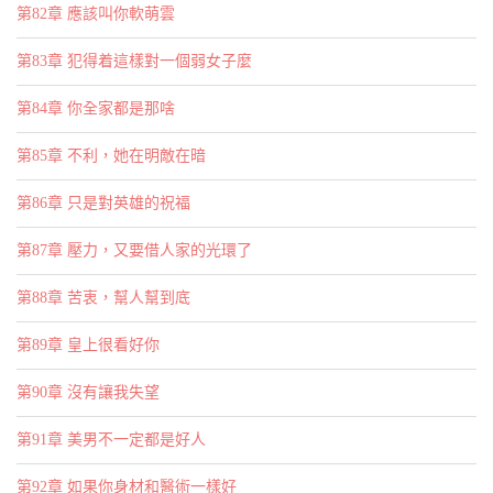
第82章 應該叫你軟萌雲
第83章 犯得着這樣對一個弱女子麼
第84章 你全家都是那啥
第85章 不利，她在明敵在暗
第86章 只是對英雄的祝福
第87章 壓力，又要借人家的光環了
第88章 苦衷，幫人幫到底
第89章 皇上很看好你
第90章 沒有讓我失望
第91章 美男不一定都是好人
第92章 如果你身材和醫術一樣好