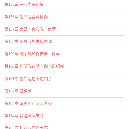
第155章 託八皇子的福
第156章 他只是喜歡撩你
第157章 大哥，你和我有仇麼
第158章 不讓我對你負責嗎
第159章 能不能和你商量一件事
第160章 希望我的話，你也能記住
第161章 醫館還想不想開了
第162章 怪叔叔
第163章 暗着不行又明着來
第164章 我還會回來的
第165章 杜府的門檻太高