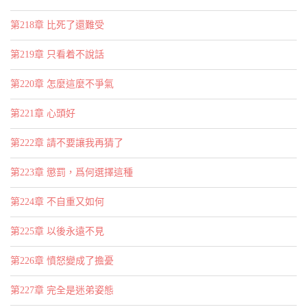
第218章 比死了還難受
第219章 只看着不說話
第220章 怎麼這麼不爭氣
第221章 心頭好
第222章 請不要讓我再猜了
第223章 懲罰，爲何選擇這種
第224章 不自重又如何
第225章 以後永遠不見
第226章 憤怒變成了擔憂
第227章 完全是迷弟姿態