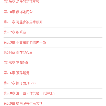
第259章 品味的是那笑容
第260章 護得她周全
第261章 可能會被馬車顛死
第262章 抱緊我
第263章 不會讓他們傷你一毫
第264章 你在我心裏
第265章 不願依附
第266章 落難鴛鴦
第267章 獠牙面具Boss
第268章 洛千墨，你怎麼可以這樣？
第269章 從來沒有這麼害怕