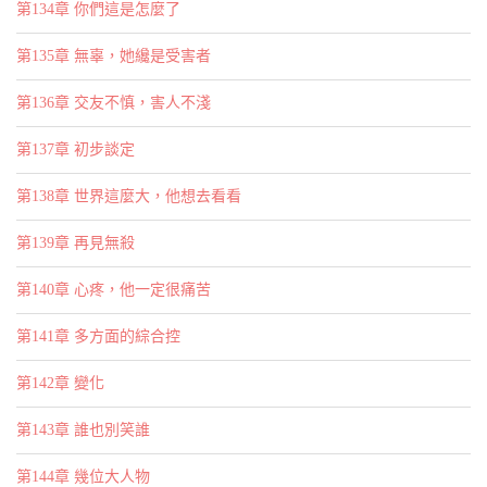
第134章 你們這是怎麼了
第135章 無辜，她纔是受害者
第136章 交友不慎，害人不淺
第137章 初步談定
第138章 世界這麼大，他想去看看
第139章 再見無殺
第140章 心疼，他一定很痛苦
第141章 多方面的綜合控
第142章 變化
第143章 誰也別笑誰
第144章 幾位大人物