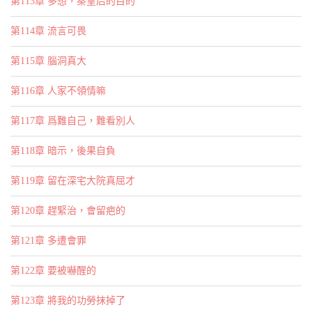
第113章 多想，秦皇后的目的
第114章 流言可畏
第115章 腦洞真大
第116章 人家不領情嘛
第117章 爲難自己，難看別人
第118章 暗示，後果自負
第119章 留在深宅大院真屈才
第120章 趕緊治，會留疤的
第121章 多遭會罪
第122章 要被嚇醒的
第123章 將我的功勞抹掉了