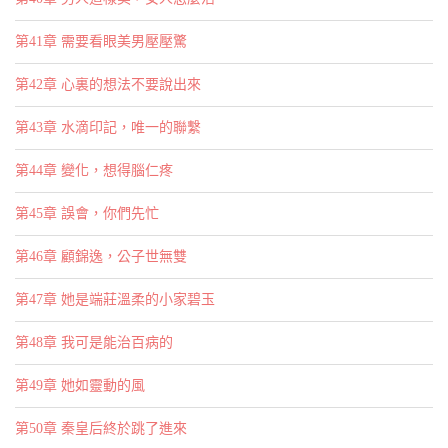
第41章 需要看眼美男壓壓驚
第42章 心裏的想法不要說出來
第43章 水滴印記，唯一的聯繫
第44章 變化，想得腦仁疼
第45章 誤會，你們先忙
第46章 顧錦逸，公子世無雙
第47章 她是端莊溫柔的小家碧玉
第48章 我可是能治百病的
第49章 她如靈動的風
第50章 秦皇后終於跳了進來