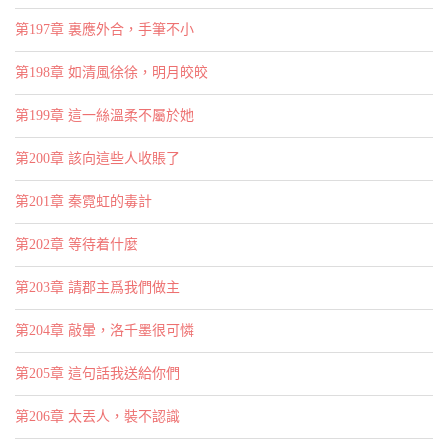
第197章 裏應外合，手筆不小
第198章 如清風徐徐，明月皎皎
第199章 這一絲溫柔不屬於她
第200章 該向這些人收賬了
第201章 秦霓虹的毒計
第202章 等待着什麼
第203章 請郡主爲我們做主
第204章 敲暈，洛千墨很可憐
第205章 這句話我送給你們
第206章 太丟人，裝不認識