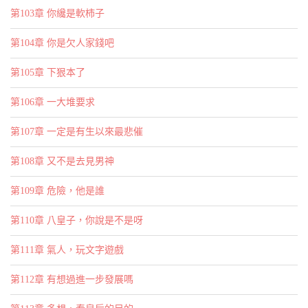
第103章 你纔是軟柿子
第104章 你是欠人家錢吧
第105章 下狠本了
第106章 一大堆要求
第107章 一定是有生以來最悲催
第108章 又不是去見男神
第109章 危險，他是誰
第110章 八皇子，你說是不是呀
第111章 氣人，玩文字遊戲
第112章 有想過進一步發展嗎