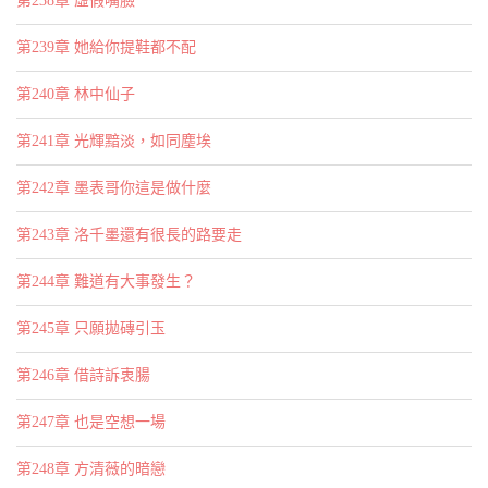
第238章 虛假嘴臉
第239章 她給你提鞋都不配
第240章 林中仙子
第241章 光輝黯淡，如同塵埃
第242章 墨表哥你這是做什麼
第243章 洛千墨還有很長的路要走
第244章 難道有大事發生？
第245章 只願拋磚引玉
第246章 借詩訴衷腸
第247章 也是空想一場
第248章 方清薇的暗戀