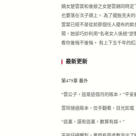
嫡女楚雲裳和後娘之女楚雲錦同時定
也要落在次子頭上。 為了擺脫克夫
雲裳已經不是從前那個任人擺布的軟蛋
鬧，她卻巧妙利用“名老女人係統”逆
看你後悔不後悔。 有上下五千年的
最新更新
第479章 番外
“雲公子，這是這個月的賬本。”平安
雲琮接過賬本，信手翻看，目光如電
“這裏，還有這裏，數算有誤。”
平安仔細覈對，果然有兩處數字出了