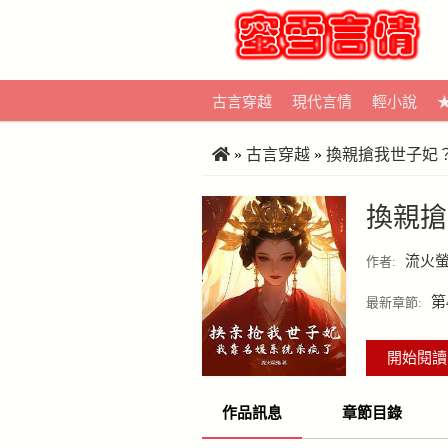
古言穿越
現代言情
輕小說
»
古言穿越
»
換親搶我世子妃
換親搶
流火
作者:
第
最新章節:
開始閱讀
作品訊息
章節目錄