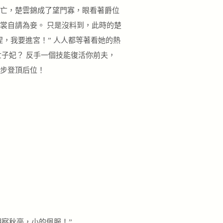
陣亡，楚雲錦成了望門寡，眼看著爵位
裳自請為妾。 只是沒料到，此時的楚
捏，我要進宮！” 人人都等著看她的熱
世子妃？ 反手一個技能復活你前夫，
一步登頂后位！
察秋毫，小的佩服！”