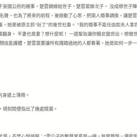
下安國公府的親事，楚雲錦嫁給世子，楚雲裳嫁次子。 沒成想世子
的名聲，也為了將來的前程，後娘動了心思，把兩人婚事調換，讓楚雲
，她是被原主抓“壯丁”的後世社畜。 “我的婚事不能任由如夫人拿
襲翻身。 平妻也是妻？想什麼呢！ 一道聖旨讓你嫡女變庶出。想做
紅顏技能護體，楚雲裳要讓所有踐踏過她的人都看著，她是如何一步
躬身遞上簿冊。
，頃刻間便指出了幾處錯漏。
紕漏，不禁心悅誠服：“雲公子的數算當真是一絕，無需算盤，便能明