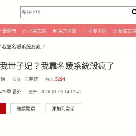
★ 最熱門
☆ 小美言情
★ 東方黑龍
◇ 小廈小說
☆ 聖殿言
？我靠名媛系統殺瘋了
我世子妃？我靠名媛系統殺瘋了
5194
螢殤
已完結
狀態:
熱度:
479章 番外
2026-01-05 14:17:41
更新:
繼續閱讀
添加到書架