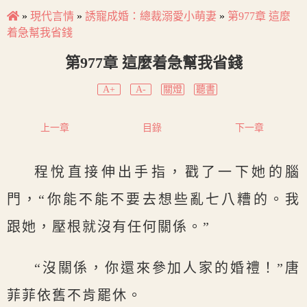
»
現代言情
»
誘寵成婚：總裁溺愛小萌妻
»
第977章 這麼
着急幫我省錢
第977章 這麼着急幫我省錢
A+
A-
關燈
聽書
上一章
目錄
下一章
程悅直接伸出手指，戳了一下她的腦
門，“你能不能不要去想些亂七八糟的。我
跟她，壓根就沒有任何關係。”
“沒關係，你還來參加人家的婚禮！”唐
菲菲依舊不肯罷休。