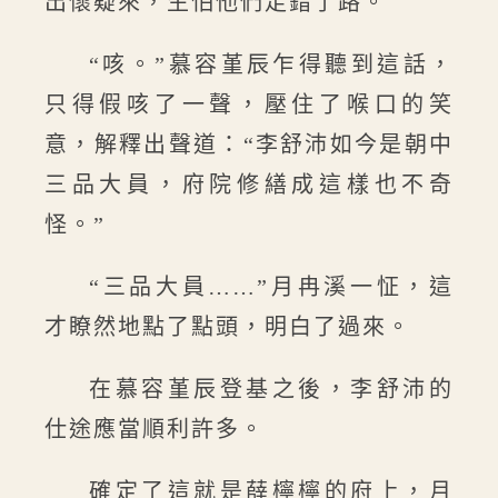
出懷疑來，生怕他們走錯了路。
“咳。”慕容堇辰乍得聽到這話，
只得假咳了一聲，壓住了喉口的笑
意，解釋出聲道：“李舒沛如今是朝中
三品大員，府院修繕成這樣也不奇
怪。”
“三品大員……”月冉溪一怔，這
才瞭然地點了點頭，明白了過來。
在慕容堇辰登基之後，李舒沛的
仕途應當順利許多。
確定了這就是薛檸檸的府上，月