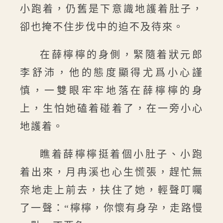
小跑着，仍舊是下意識地護着肚子，
卻也掩不住步伐中的迫不及待來。
在薛檸檸的身側，緊隨着狀元郎
李舒沛，他的態度顯得尤爲小心謹
慎，一雙眼牢牢地落在薛檸檸的身
上，生怕她磕着碰着了，在一旁小心
地護着。
瞧着薛檸檸挺着個小肚子、小跑
着出來，月冉溪也心生慌張，趕忙無
奈地走上前去，扶住了她，輕聲叮囑
了一聲：“檸檸，你懷有身孕，走路慢