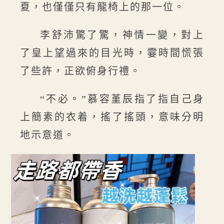
夏，也僅僅只有龍椅上的那一位。
李舒沛驚了驚，神情一變，對上
了皇上望過來的目光時，霎時間慌張
了些許，正欲俯身行禮。
“不必。”慕容堇辰指了指自己身
上簡素的衣着，搖了搖頭，意味分明
地示意道。