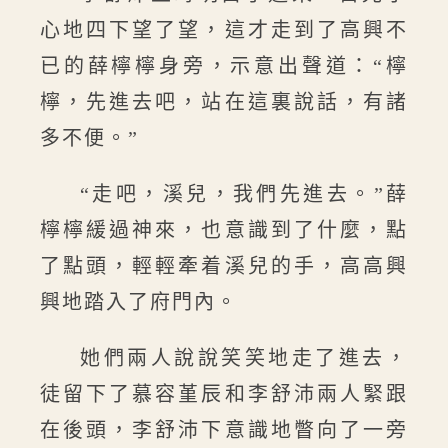
心地四下望了望，這才走到了高興不
已的薛檸檸身旁，示意出聲道：“檸
檸，先進去吧，站在這裏說話，有諸
多不便。”
“走吧，溪兒，我們先進去。”薛
檸檸緩過神來，也意識到了什麼，點
了點頭，輕輕牽着溪兒的手，高高興
興地踏入了府門內。
她們兩人說說笑笑地走了進去，
徒留下了慕容堇辰和李舒沛兩人緊跟
在後頭，李舒沛下意識地瞥向了一旁