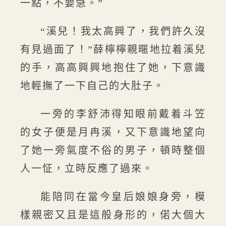
一點，不要急。”
“溪兒！我太高興了，我們許久沒
有見過面了！”薛檸檸親暱地拉着溪兒
的手，高高興興地抱住了她，下意識
地輕撫了一下自己的大肚子。
一旁的李舒沛得知眼前戴着斗笠
的女子便是月冉溪，又下意識地望向
了她一旁氣度不俗的男子，頓時整個
人一怔，立時反應了過來。
能陪同在當今皇后娘娘身旁，模
樣親密又且是這般身形的，偌大個大