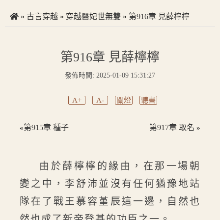
»
古言穿越
»
穿越醫妃世無雙
»
第916章 見薛檸檸
第916章 見薛檸檸
發佈時間: 2025-01-09 15:31:27
A+
A-
關燈
聽書
第915章 種子
第917章 取名
«
»
由於薛檸檸的緣由，在那一場朝
變之中，李舒沛並沒有任何猶豫地站
隊在了戰王慕容堇辰這一邊，自然也
然也成了新帝登基的功臣之一。