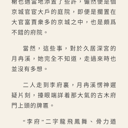
榭也適當地添置了些許，儼然便是個
京城官宦大戶的庭院，即便是擱置在
大官富賈衆多的京城之中，也是頗爲
不錯的府院。
當然，這些事，對於久居深宮的
月冉溪，她完全不知道，走過來時也
並沒有多想。
二人走到李府裏，月冉溪愣神遲
疑片刻，擡眼端詳着那大氣的古木府
門上頭的牌匾。
“李府”二字龍飛鳳舞、骨力遒