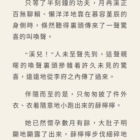
只等了半刻鐘的功夫，月冉溪正
百無聊賴、懶洋洋地靠在慕容堇辰的
身側時，倏然聽得裏頭傳來了一聲驚
喜的叫喚聲。
“溪兒！”人未至聲先到，這聲親
暱的喚聲裏頭摻雜着許久未見的驚
喜，遠遠地從李府之內傳了過來。
伴隨而至的是，只匆匆披了件外
衣、衣着隨意地小跑出來的薛檸檸。
她已然懷孕數月有餘，大肚子明
顯地顯露了出來，薛檸檸步伐細碎地