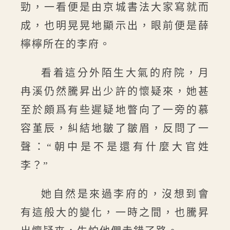
勁，一看便是由京城書法大家寫就而
成，也明晃晃地顯示出，眼前便是薛
檸檸所在的李府。
看着這分外陌生大氣的府院，月
冉溪仍然騰昇出少許的懷疑來，她甚
至於頗爲有些遲疑地瞥向了一旁的慕
容堇辰，糾結地皺了皺眉，反問了一
聲：“朝中是不是還有什麼大官姓
李？”
她自然是來過李府的，沒想到會
有這般大的變化，一時之間，也騰昇