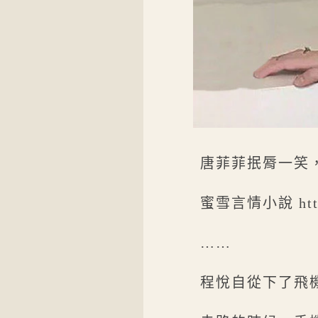
唐菲菲抿脣一笑
蜜雪言情小說 https
……
程悅自從下了飛