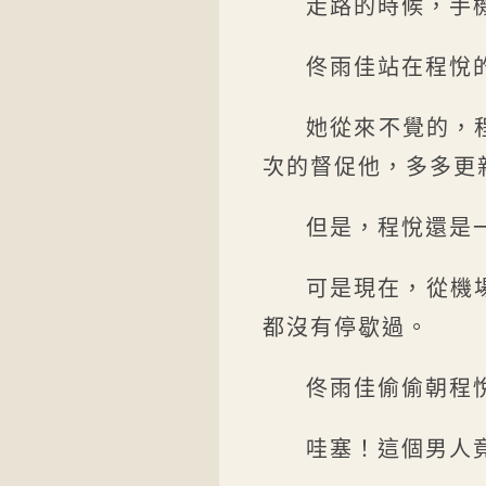
走路的時候，手
佟雨佳站在程悅
她從來不覺的，
次的督促他，多多更
但是，程悅還是
可是現在，從機
都沒有停歇過。
佟雨佳偷偷朝程
哇塞！這個男人