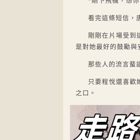
“剛下飛機，想你
看完這條短信，
剛剛在片場受到
是對她最好的鼓勵與
那些人的流言蜚
只要程悅還喜歡
之口。