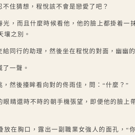
忍不住猜想，程悅該不會是戀愛了吧？
春光，而且什麼時候看他，他的臉上都掛着一
天壤之別。
交給同行的助理，然後坐在程悅的對面，幽幽
喊了一聲。
挑，然後擡眸看向對的佟雨佳，問：“什麼？”
的眼睛還時不時的朝手機張望，即便他的臉上
疊放在胸口，露出一副職業女強人的面孔，“