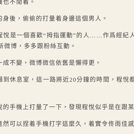
機也不閒着。
的身後，偷偷的打量着身邊這個男人。
程悅是一個喜歡“拇指運動”的人……作爲經紀
新微博，多多跟粉絲互動。
一成不變，微博微信依舊是懶得更。
場到休息室，這一路將近20分鐘的時間，程悅
悅的手機上打量了一下，發現程悅似乎是在跟
竟然可以捏着手機打字這麼久，着實令佟雨佳