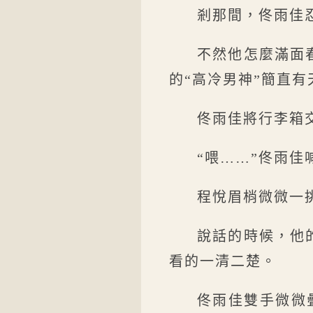
剎那間，佟雨佳
不然他怎麼滿面
的“高冷男神”簡直有
佟雨佳將行李箱
“喂……”佟雨佳
程悅眉梢微微一
說話的時候，他
看的一清二楚。
佟雨佳雙手微微