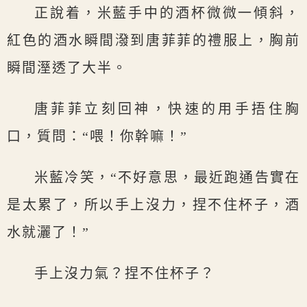
正說着，米藍手中的酒杯微微一傾斜，
紅色的酒水瞬間潑到唐菲菲的禮服上，胸前
瞬間溼透了大半。
唐菲菲立刻回神，快速的用手捂住胸
口，質問：“喂！你幹嘛！”
米藍冷笑，“不好意思，最近跑通告實在
是太累了，所以手上沒力，捏不住杯子，酒
水就灑了！”
手上沒力氣？捏不住杯子？