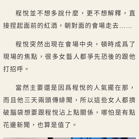
程悅並不想多說什麼，更不想解釋，直
接捏起面前的紅酒，朝對面的會場走去……
程悅突然出現在會場中央，頓時成爲了
現場的焦點，很多女藝人都爭先恐後的跟他
打招呼。
當然主要還是因爲程悅的人氣擺在那，
而且他三天兩頭傳緋聞，所以這些女人都擠
破腦袋想要跟程悅沾上點關係，哪怕是有點
花邊新聞，也算是值了。