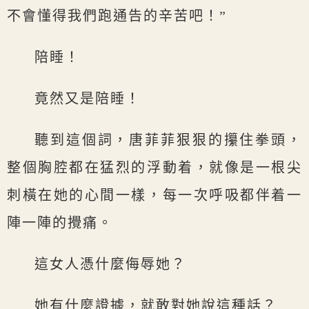
不會懂得我們跑通告的辛苦吧！”
陪睡！
竟然又是陪睡！
聽到這個詞，唐菲菲狠狠的攥住拳頭，
整個胸腔都在猛烈的浮動着，就像是一根尖
刺橫在她的心間一樣，每一次呼吸都伴着一
陣一陣的攪痛。
這女人憑什麼侮辱她？
她有什麼證據，就敢對她說這種話？