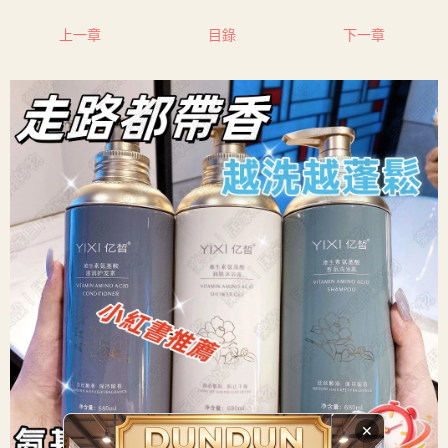
上一章
目錄
下一章
✕