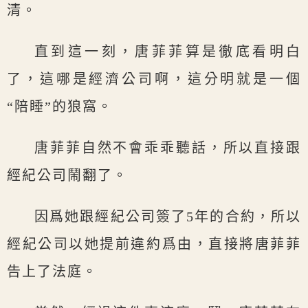
清。
直到這一刻，唐菲菲算是徹底看明白
了，這哪是經濟公司啊，這分明就是一個
“陪睡”的狼窩。
唐菲菲自然不會乖乖聽話，所以直接跟
經紀公司鬧翻了。
因爲她跟經紀公司簽了5年的合約，所以
經紀公司以她提前違約爲由，直接將唐菲菲
告上了法庭。