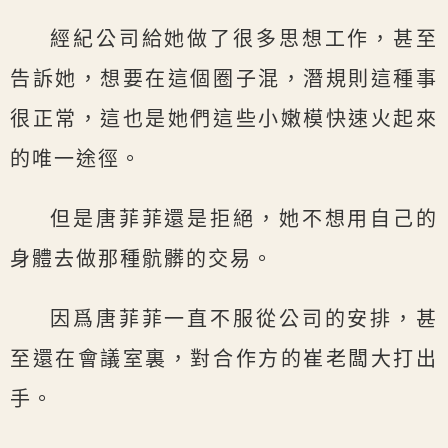
經紀公司給她做了很多思想工作，甚至
告訴她，想要在這個圈子混，潛規則這種事
很正常，這也是她們這些小嫩模快速火起來
的唯一途徑。
但是唐菲菲還是拒絕，她不想用自己的
身體去做那種骯髒的交易。
因爲唐菲菲一直不服從公司的安排，甚
至還在會議室裏，對合作方的崔老闆大打出
手。