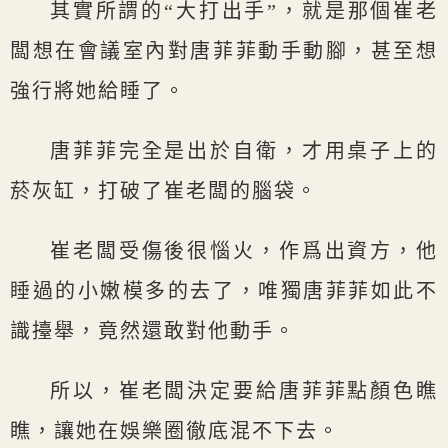
其實所謂的“大打出手”，就是那個崔老
闆想在會議室內對唐菲菲動手動腳，甚至想
強行將她給睡了。
唐菲菲完全是出於自衛，才用桌子上的
菸灰缸，打破了崔老闆的腦袋。
崔老闆受傷後很惱火，作爲出資方，他
睡過的小嫩模多的去了，唯獨唐菲菲如此不
識擡舉，竟然還敢對他動手。
所以，崔老闆決定要給唐菲菲點顏色瞧
瞧，讓她在娛樂圈徹底混不下去。