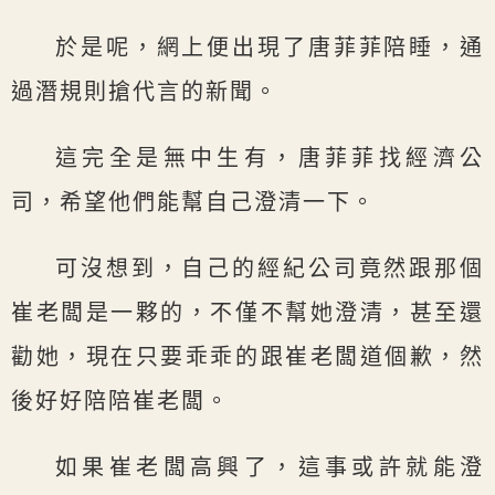
於是呢，網上便出現了唐菲菲陪睡，通
過潛規則搶代言的新聞。
這完全是無中生有，唐菲菲找經濟公
司，希望他們能幫自己澄清一下。
可沒想到，自己的經紀公司竟然跟那個
崔老闆是一夥的，不僅不幫她澄清，甚至還
勸她，現在只要乖乖的跟崔老闆道個歉，然
後好好陪陪崔老闆。
如果崔老闆高興了，這事或許就能澄