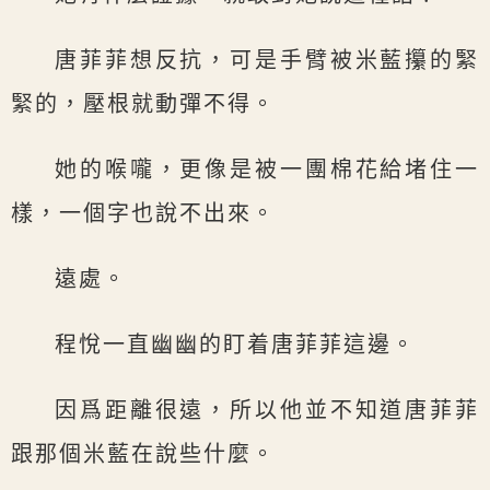
唐菲菲想反抗，可是手臂被米藍攥的緊
緊的，壓根就動彈不得。
她的喉嚨，更像是被一團棉花給堵住一
樣，一個字也說不出來。
遠處。
程悅一直幽幽的盯着唐菲菲這邊。
因爲距離很遠，所以他並不知道唐菲菲
跟那個米藍在說些什麼。