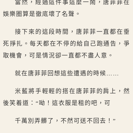
當然，經過這件事這麼一鬧，唐菲菲在
娛樂圈算是徹底壞了名聲。
接下來的這段時間，唐菲菲一直都在垂
死掙扎。每天都在不停的給自己跑通告，爭
取機會，可是情況卻一直都不盡人意。
就在唐菲菲回想這些遭遇的時候……
米藍將手輕輕的搭在唐菲菲的肩上，然
後笑着道：“呦！這衣服是租的吧，可
千萬別弄髒了，不然可送不回去！”