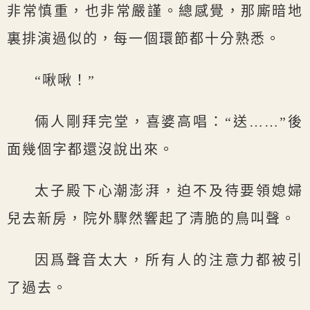
非常慎重，也非常嚴謹。總感覺，那廝暗地
裏排演過似的，每一個環節都十分熟悉。
“啾啾！”
倆人剛拜完堂，喜婆高唱：“送……”後
面幾個字都還沒說出來。
太子殿下心潮澎湃，迫不及待要領媳婦
兒去新房，院外驟然響起了清脆的鳥叫聲。
因爲聲音太大，所有人的注意力都被引
了過去。