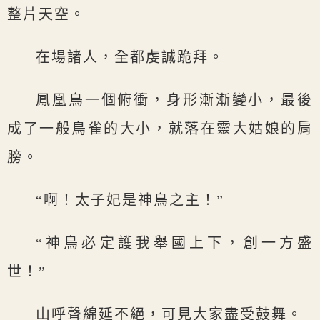
整片天空。
在場諸人，全都虔誠跪拜。
鳳凰鳥一個俯衝，身形漸漸變小，最後
成了一般鳥雀的大小，就落在靈大姑娘的肩
膀。
“啊！太子妃是神鳥之主！”
“神鳥必定護我舉國上下，創一方盛
世！”
山呼聲綿延不絕，可見大家盡受鼓舞。