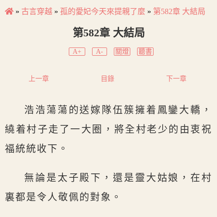
»
古言穿越
»
孤的愛妃今天來提親了麼
»
第582章 大結局
第582章 大結局
A+
A-
關燈
聽書
上一章
目錄
下一章
浩浩蕩蕩的送嫁隊伍簇擁着鳳鑾大轎，
繞着村子走了一大圈，將全村老少的由衷祝
福統統收下。
無論是太子殿下，還是靈大姑娘，在村
裏都是令人敬佩的對象。