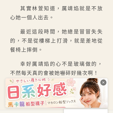
其實林萱知道，厲靖焰就是不放
心她一個人出去。
最近這段時間，她總是冒冒失失
的，不是從樓梯上打滑，就是差地從
餐椅上摔倒。
幸好厲靖焰的心不是玻璃做的，
不然每天真的會被她嚇碎好幾次啊！
✕
第559章 這分明就是
目錄
第561章 原來你也是
«
故意的
有暴脾氣
»