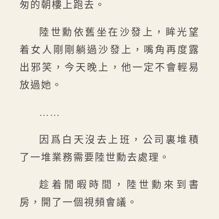
匆的朝樓上跑去。
陸世勳依舊坐在沙發上，眸光望
着女人剛剛躺過沙發上，嘴角再度露
出邪笑，今天晚上，他一定不會輕易
放過她。
……
因爲白天沒去上班，公司裏堆積
了一堆業務需要陸世勳去處理。
趁着閒暇時間，陸世勳來到書
房，開了一個視頻會議。