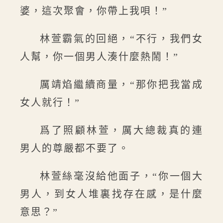
婆，這次聚會，你帶上我唄！”
林萱霸氣的回絕，“不行，我們女
人幫，你一個男人湊什麼熱鬧！”
厲靖焰繼續商量，“那你把我當成
女人就行！”
爲了照顧林萱，厲大總裁真的連
男人的尊嚴都不要了。
林萱絲毫沒給他面子，“你一個大
男人，到女人堆裏找存在感，是什麼
意思？”