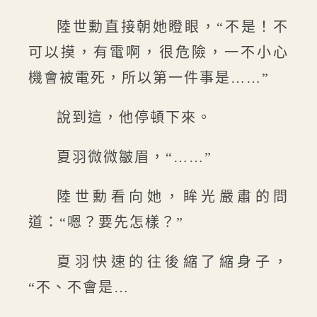
陸世勳直接朝她瞪眼，“不是！不
可以摸，有電啊，很危險，一不小心
機會被電死，所以第一件事是……”
說到這，他停頓下來。
夏羽微微皺眉，“……”
陸世勳看向她，眸光嚴肅的問
道：“嗯？要先怎樣？”
夏羽快速的往後縮了縮身子，
“不、不會是…