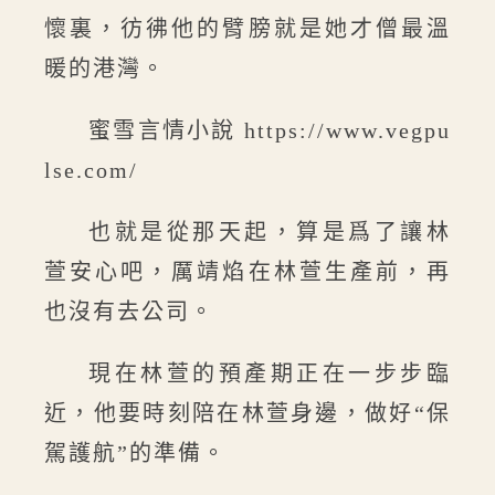
懷裏，彷彿他的臂膀就是她才僧最溫
暖的港灣。
蜜雪言情小說 https://www.vegpu
lse.com/
也就是從那天起，算是爲了讓林
萱安心吧，厲靖焰在林萱生產前，再
也沒有去公司。
現在林萱的預產期正在一步步臨
近，他要時刻陪在林萱身邊，做好“保
駕護航”的準備。