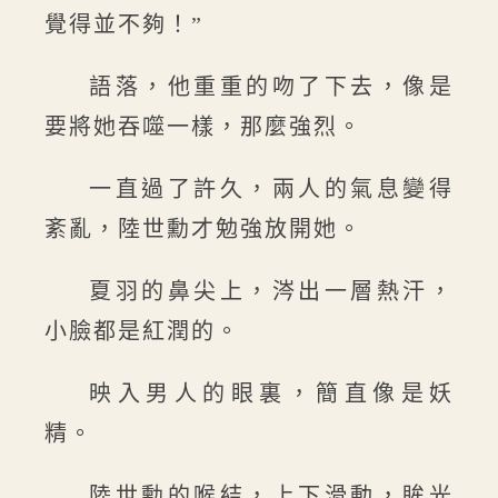
覺得並不夠！”
語落，他重重的吻了下去，像是
要將她吞噬一樣，那麼強烈。
一直過了許久，兩人的氣息變得
紊亂，陸世勳才勉強放開她。
夏羽的鼻尖上，涔出一層熱汗，
小臉都是紅潤的。
映入男人的眼裏，簡直像是妖
精。
陸世勳的喉結，上下滑動，眸光