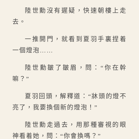
陸世勳沒有遲疑，快速朝樓上走
去。
一推開門，就看到夏羽手裏捏着
一個燈泡……
陸世勳皺了皺眉，問：“你在幹
嘛？”
夏羽回頭，解釋道：“牀頭的燈不
亮了，我要換個新的燈泡！”
陸世勳走過去，用那種審視的眼
神看着她，問：“你會換嗎？”