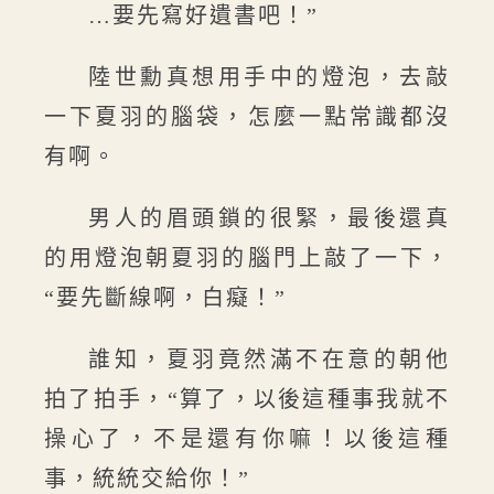
…要先寫好遺書吧！”
陸世勳真想用手中的燈泡，去敲
一下夏羽的腦袋，怎麼一點常識都沒
有啊。
男人的眉頭鎖的很緊，最後還真
的用燈泡朝夏羽的腦門上敲了一下，
“要先斷線啊，白癡！”
誰知，夏羽竟然滿不在意的朝他
拍了拍手，“算了，以後這種事我就不
操心了，不是還有你嘛！以後這種
事，統統交給你！”