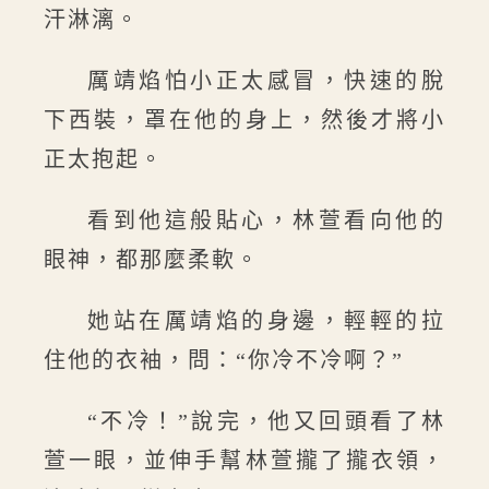
汗淋漓。
厲靖焰怕小正太感冒，快速的脫
下西裝，罩在他的身上，然後才將小
正太抱起。
看到他這般貼心，林萱看向他的
眼神，都那麼柔軟。
她站在厲靖焰的身邊，輕輕的拉
住他的衣袖，問：“你冷不冷啊？”
“不冷！”說完，他又回頭看了林
萱一眼，並伸手幫林萱攏了攏衣領，