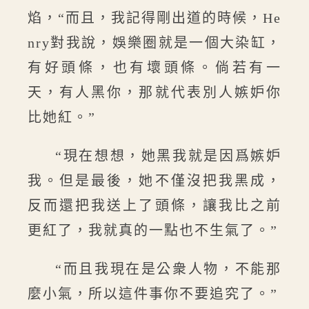
焰，“而且，我記得剛出道的時候，He
nry對我說，娛樂圈就是一個大染缸，
有好頭條，也有壞頭條。倘若有一
天，有人黑你，那就代表別人嫉妒你
比她紅。”
“現在想想，她黑我就是因爲嫉妒
我。但是最後，她不僅沒把我黑成，
反而還把我送上了頭條，讓我比之前
更紅了，我就真的一點也不生氣了。”
“而且我現在是公衆人物，不能那
麼小氣，所以這件事你不要追究了。”