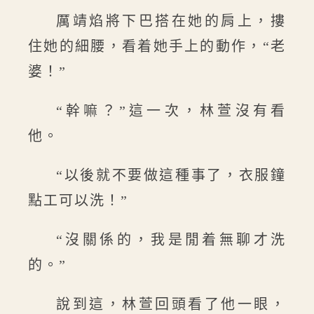
厲靖焰將下巴搭在她的肩上，摟
住她的細腰，看着她手上的動作，“老
婆！”
“幹嘛？”這一次，林萱沒有看
他。
“以後就不要做這種事了，衣服鐘
點工可以洗！”
“沒關係的，我是閒着無聊才洗
的。”
說到這，林萱回頭看了他一眼，