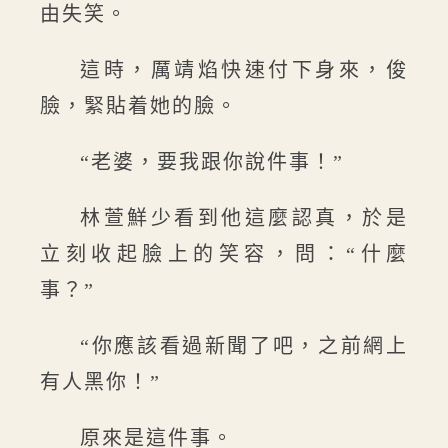
由失笑。
這時，厲靖焰快速付下身來，俊
臉，緊貼着她的臉。
“老婆，要我跟你說件事！”
林萱鮮少看到他這麼認真，於是
立刻收起臉上的笑容，問：“什麼
事？”
“你應該看過新聞了吧，之前網上
有人黑你！”
原來是這件事。