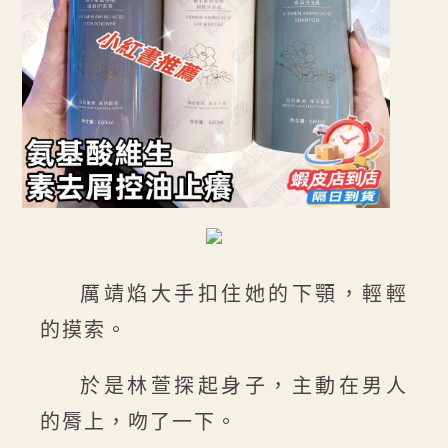
厲靖焰大手扣住她的下顎，輕輕
的摸索。
於是林萱探起身子，主動在男人
的脣上，吻了一下。