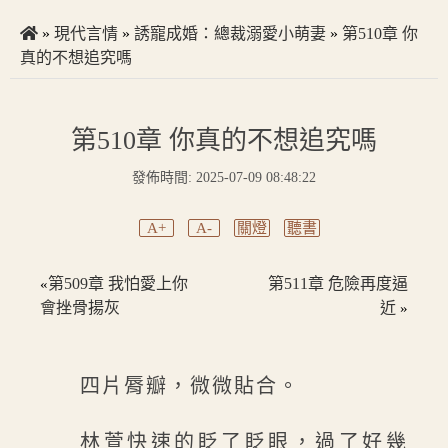
»
現代言情
»
誘寵成婚：總裁溺愛小萌妻
»
第510章 你
真的不想追究嗎
第510章 你真的不想追究嗎
發佈時間: 2025-07-09 08:48:22
A+
A-
關燈
聽書
第509章 我怕愛上你
第511章 危險再度逼
«
會挫骨揚灰
近
»
四片脣瓣，微微貼合。
林萱快速的眨了眨眼，過了好幾