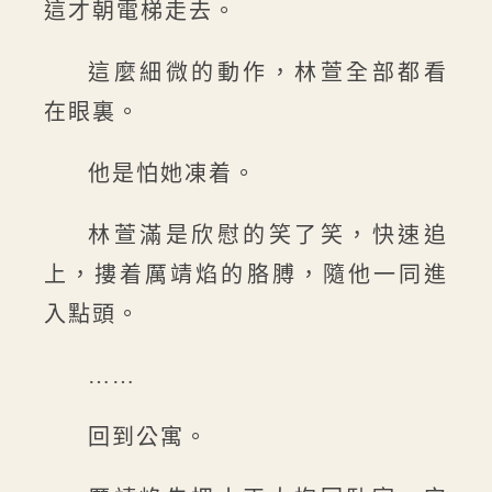
這才朝電梯走去。
這麼細微的動作，林萱全部都看
在眼裏。
他是怕她凍着。
林萱滿是欣慰的笑了笑，快速追
上，摟着厲靖焰的胳膊，隨他一同進
入點頭。
……
回到公寓。