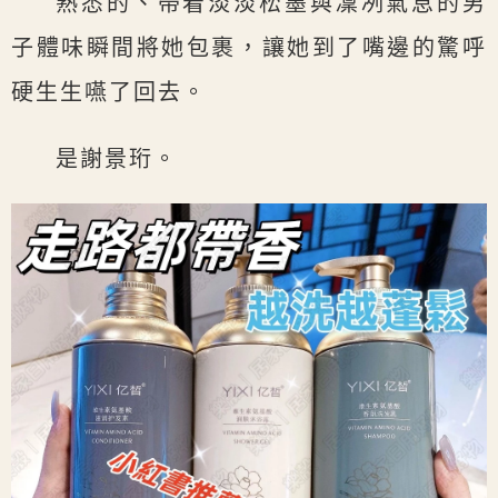
熟悉的、帶着淡淡松墨與凜冽氣息的男
子體味瞬間將她包裹，讓她到了嘴邊的驚呼
硬生生嚥了回去。
是謝景珩。