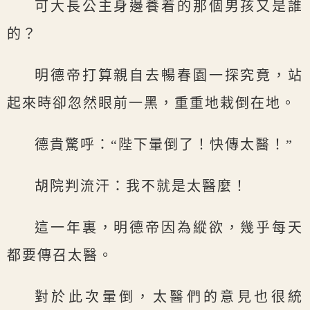
可大長公主身邊養着的那個男孩又是誰
的？
明德帝打算親自去暢春園一探究竟，站
起來時卻忽然眼前一黑，重重地栽倒在地。
德貴驚呼：“陛下暈倒了！快傳太醫！”
胡院判流汗：我不就是太醫麼！
這一年裏，明德帝因為縱欲，幾乎每天
都要傳召太醫。
對於此次暈倒，太醫們的意見也很統