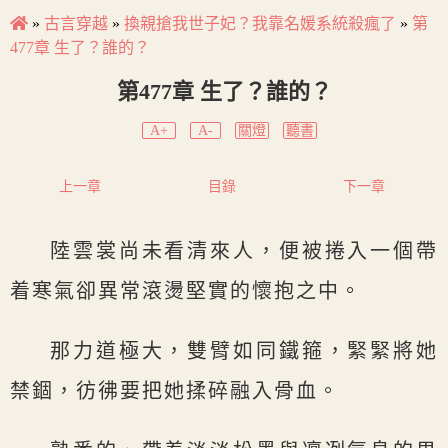
»
古言穿越
»
換親搶我世子妃？我靠名媛系統殺瘋了
»
第
477章 生了？誰的？
第477章 生了？誰的？
A+
A-
關燈
聽書
上一章
目錄
下一章
陸雲裳尚未看清來人，便被捲入一個帶
着寒氣卻異常滾燙堅實的懷抱之中。
那力道極大，雙臂如同鐵箍，緊緊將她
禁錮，彷彿要把她揉碎融入骨血。