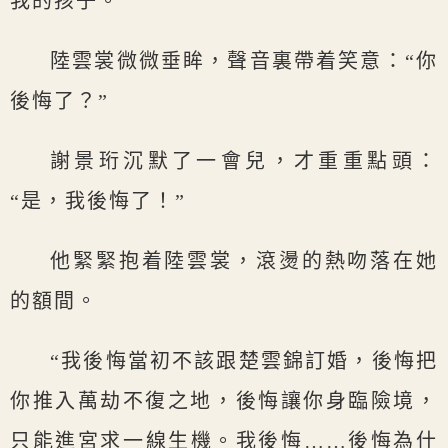
我的孩子。”
陸雲裳微微垂眸，聲音裏帶着笑意：“你
後悔了？”
謝景珩沉默了一會兒，才重重點頭：
“是，我後悔了！”
他緊緊抱着陸雲裳，滾燙的熱吻落在她
的額間。
“我後悔當初不該跟楚雲錦訂婚，後悔把
你推入萬劫不復之地，後悔讓你身臨險境，
只能進宮求一線生機。我後悔……後悔為什