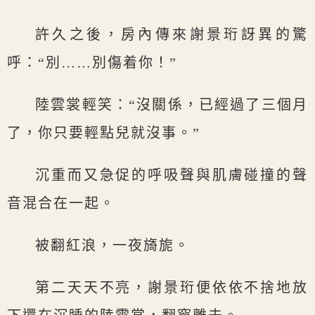
許久之後，房內傳來謝景珩訝異的驚
呼：“別……別傷着你！”
陸雲裳輕笑：“沒關係，已經過了三個月
了，你只要輕點兒就沒事。”
沉重而又急促的呼吸聲與肌膚碰撞的聲
音混合在一起。
被翻紅浪，一夜旖旎。
第二天天不亮，謝景珩便依依不捨地放