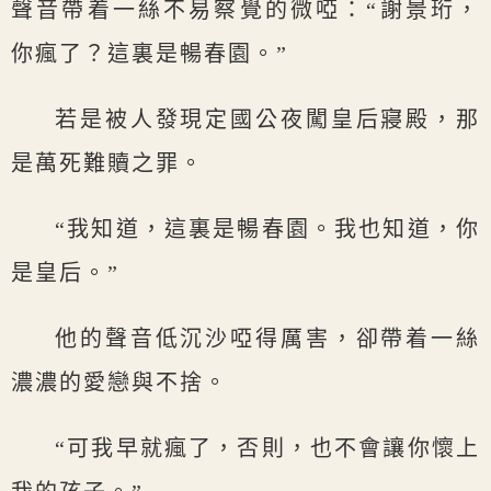
聲音帶着一絲不易察覺的微啞：“謝景珩，
你瘋了？這裏是暢春園。”
若是被人發現定國公夜闖皇后寢殿，那
是萬死難贖之罪。
“我知道，這裏是暢春園。我也知道，你
是皇后。”
他的聲音低沉沙啞得厲害，卻帶着一絲
濃濃的愛戀與不捨。
“可我早就瘋了，否則，也不會讓你懷上