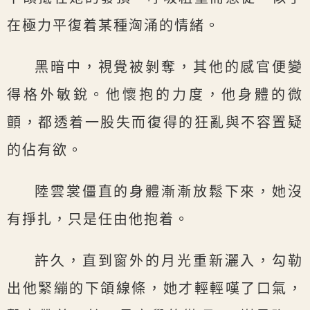
在極力平復着某種洶涌的情緒。
黑暗中，視覺被剝奪，其他的感官便變
得格外敏銳。他懷抱的力度，他身體的微
顫，都透着一股失而復得的狂亂與不容置疑
的佔有欲。
陸雲裳僵直的身體漸漸放鬆下來，她沒
有掙扎，只是任由他抱着。
許久，直到窗外的月光重新灑入，勾勒
出他緊繃的下頜線條，她才輕輕嘆了口氣，