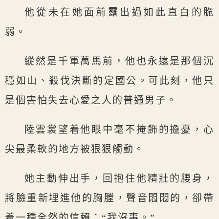
他從未在她面前露出過如此直白的脆
弱。
縱然是千軍萬馬前，他也永遠是那個沉
穩如山、殺伐決斷的定國公。可此刻，他只
是個害怕失去心愛之人的普通男子。
陸雲裳望着他眼中毫不掩飾的擔憂，心
尖最柔軟的地方被狠狠觸動。
她主動伸出手，回抱住他精壯的腰身，
將臉重新埋進他的胸膛，聲音悶悶的，卻帶
着一種全然的信賴：“我沒事。”