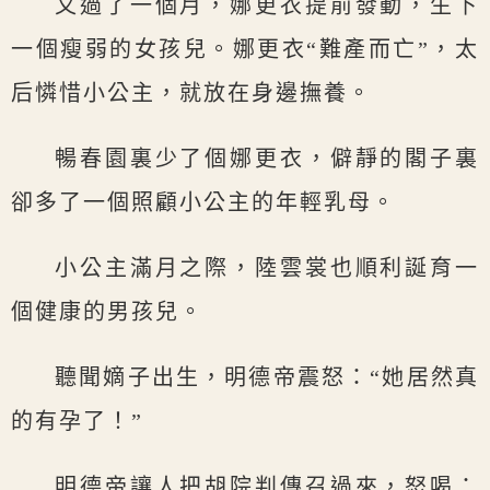
又過了一個月，娜更衣提前發動，生下
一個瘦弱的女孩兒。娜更衣“難產而亡”，太
后憐惜小公主，就放在身邊撫養。
暢春園裏少了個娜更衣，僻靜的閣子裏
卻多了一個照顧小公主的年輕乳母。
小公主滿月之際，陸雲裳也順利誕育一
個健康的男孩兒。
聽聞嫡子出生，明德帝震怒：“她居然真
的有孕了！”
明德帝讓人把胡院判傳召過來，怒喝：