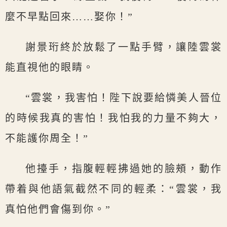
麼不早點回來……娶你！”
謝景珩終於放鬆了一點手臂，讓陸雲裳
能直視他的眼睛。
“雲裳，我害怕！陛下說要給憐美人晉位
的時候我真的害怕！我怕我的力量不夠大，
不能護你周全！”
他擡手，指腹輕輕拂過她的臉頰，動作
帶着與他語氣截然不同的輕柔：“雲裳，我
真怕他們會傷到你。”