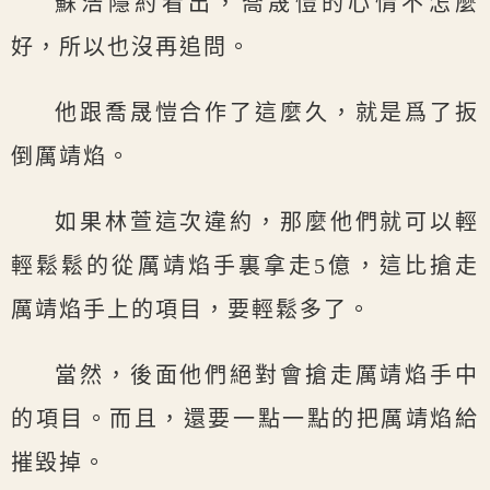
蘇浩隱約看出，喬晟愷的心情不怎麼
好，所以也沒再追問。
他跟喬晟愷合作了這麼久，就是爲了扳
倒厲靖焰。
如果林萱這次違約，那麼他們就可以輕
輕鬆鬆的從厲靖焰手裏拿走5億，這比搶走
厲靖焰手上的項目，要輕鬆多了。
當然，後面他們絕對會搶走厲靖焰手中
的項目。而且，還要一點一點的把厲靖焰給
摧毀掉。