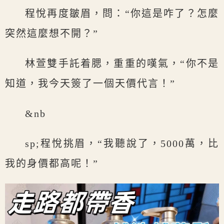
程悅再度皺眉，問：“你這是咋了？怎麼
突然這麼想不開？”
林萱雙手託着腮，重重的嘆氣，“你不是
知道，我今天簽了一個天價代言！”
&nb
sp;程悅挑眉，“我聽說了，5000萬，比
我的身價都高呢！”