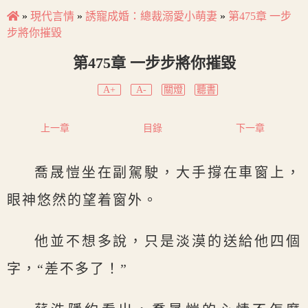
»
現代言情
»
誘寵成婚：總裁溺愛小萌妻
»
第475章 一步
步將你摧毀
第475章 一步步將你摧毀
A+
A-
關燈
聽書
上一章
目錄
下一章
喬晟愷坐在副駕駛，大手撐在車窗上，
眼神悠然的望着窗外。
他並不想多說，只是淡漠的送給他四個
字，“差不多了！”