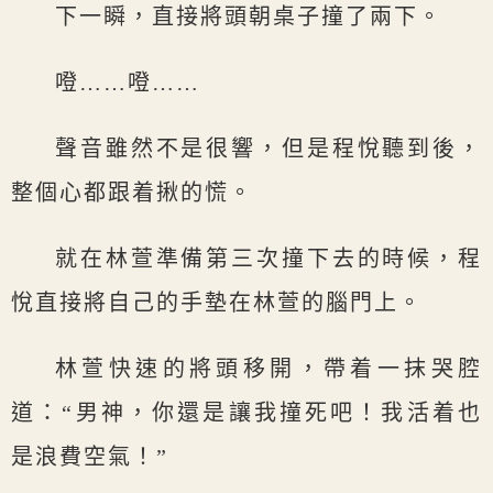
下一瞬，直接將頭朝桌子撞了兩下。
噔……噔……
聲音雖然不是很響，但是程悅聽到後，
整個心都跟着揪的慌。
就在林萱準備第三次撞下去的時候，程
悅直接將自己的手墊在林萱的腦門上。
林萱快速的將頭移開，帶着一抹哭腔
道：“男神，你還是讓我撞死吧！我活着也
是浪費空氣！”