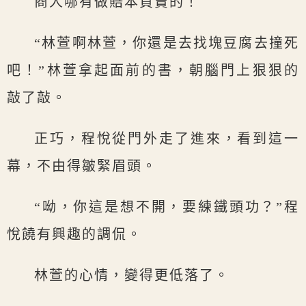
商人哪有做賠本買賣的！
“林萱啊林萱，你還是去找塊豆腐去撞死
吧！”林萱拿起面前的書，朝腦門上狠狠的
敲了敲。
正巧，程悅從門外走了進來，看到這一
幕，不由得皺緊眉頭。
“呦，你這是想不開，要練鐵頭功？”程
悅饒有興趣的調侃。
林萱的心情，變得更低落了。