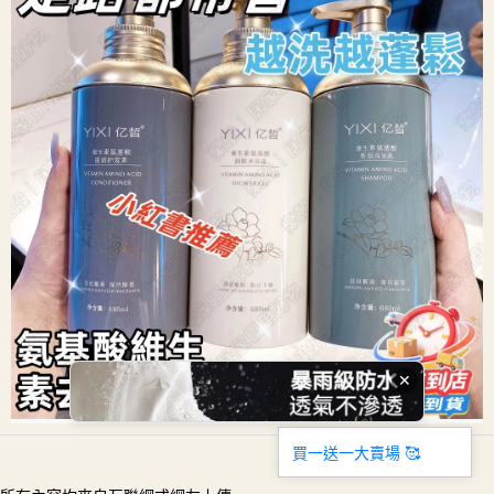
✕
買一送一大賣場 🥰