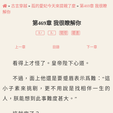
»
古言穿越
»
孤的愛妃今天來提親了麼
»
第469章 我很瞭
解你
第469章 我很瞭解你
A+
A-
關燈
聽書
上一章
目錄
下一章
看得上才怪了。皇帝陛下心道。
不過，面上他還是要蹙眉表示爲難：“這
小子素來挑剔，更不用說是找相伴一生的
人，朕能想到此事難度甚大。”