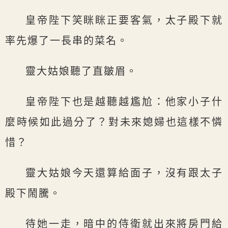
皇帝陛下笑眯眯正要客氣，太子殿下就
率先爆了一長串的菜名。
靈大姑娘聽了直皺眉。
皇帝陛下也是越聽越尷尬：他家小子什
麼時候如此過分了？對未來媳婦也這樣不憐
惜？
靈大姑娘今天還算給面子，沒有跟太子
殿下鬧騰。
待她一走，暗中的侍衛就出來將房門給