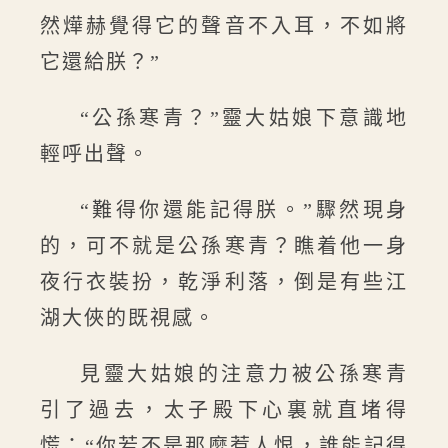
然燁赫覺得它的聲音不入耳，不如將
它還給朕？”
“公孫寒青？”靈大姑娘下意識地
輕呼出聲。
“難得你還能記得朕。”驟然現身
的，可不就是公孫寒青？瞧着他一身
夜行衣裝扮，乾淨利落，倒是有些江
湖大俠的既視感。
見靈大姑娘的注意力被公孫寒青
引了過去，太子殿下心裏就直堵得
慌：“你若不是那麼惹人恨，誰能記得