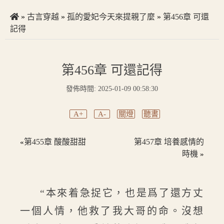
»
古言穿越
»
孤的愛妃今天來提親了麼
»
第456章 可還
記得
第456章 可還記得
發佈時間: 2025-01-09 00:58:30
A+
A-
關燈
聽書
第455章 酸酸甜甜
第457章 培養感情的
«
時機
»
“本來着急捉它，也是爲了還方丈
一個人情，他救了我大哥的命。沒想