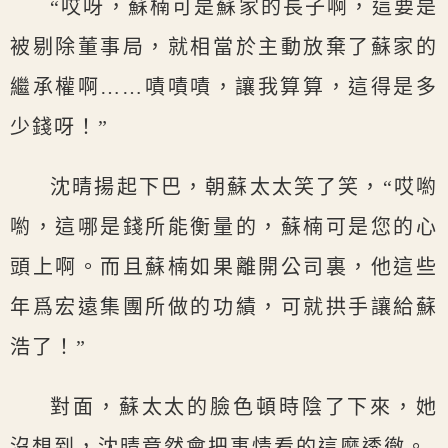
“哎呀，蘇楠可是蘇家的長子啊，這要是
被剔除董事局，就相當於主動放棄了蘇家的
繼承權啊……嘖嘖嘖，讓我算算，這得是多
少錢呀！”
沈晴揚起下巴，朝蘇太太笑了笑，“哎喲
喲，這哪是錢所能衡量的，蘇楠可是您的心
頭上啊。而且蘇楠如果離開公司裏，他這些
年爲宏遠集團所做的功績，可就拱手讓給蘇
浩了！”
對面，蘇太太的臉色頓時陰了下來，她
沒想到，沈晴竟然會把事情看的這麼透徹。