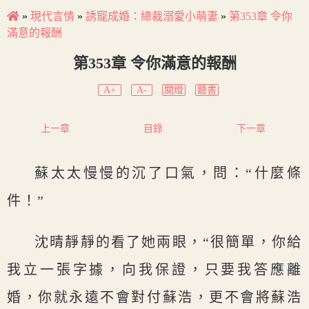
»
現代言情
»
誘寵成婚：總裁溺愛小萌妻
»
第353章 令你
滿意的報酬
第353章 令你滿意的報酬
A+
A-
關燈
聽書
上一章
目錄
下一章
蘇太太慢慢的沉了口氣，問：“什麼條
件！”
沈晴靜靜的看了她兩眼，“很簡單，你給
我立一張字據，向我保證，只要我答應離
婚，你就永遠不會對付蘇浩，更不會將蘇浩