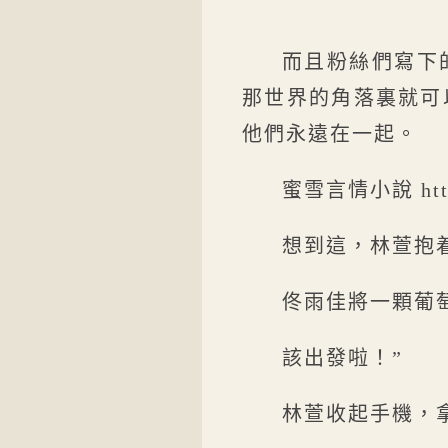
而且粉絲們寫下
那世界的角落裏就可
他們永遠在一起。
蜜雪言情小說 https
想到這，林萱抱
佟雨佳將一顆葡
該出發啦！”
林萱收起手機，