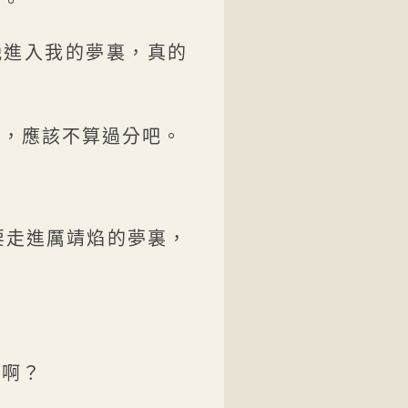
了。
晚進入我的夢裏，真的
面，應該不算過分吧。
要走進厲靖焰的夢裏，
片啊？