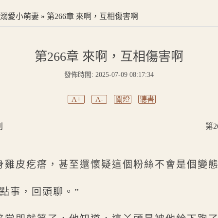
溺愛小萌妻
»
第266章 來啊，互相傷害啊
第266章 來啊，互相傷害啊
發佈時間: 2025-07-09 08:17:34
A+
A-
關燈
聽書
利
第
身雞皮疙瘩，甚至還懷疑這個粉絲不會是個變
點事，回頭聊。”