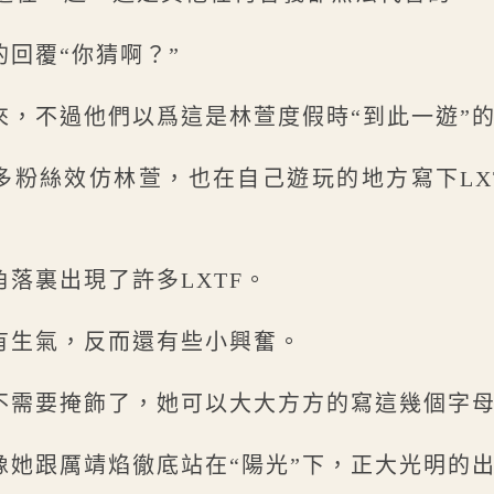
回覆“你猜啊？”
來，不過他們以爲這是林萱度假時“到此一遊”
多粉絲效仿林萱，也在自己遊玩的地方寫下LX
落裏出現了許多LXTF。
有生氣，反而還有些小興奮。
不需要掩飾了，她可以大大方方的寫這幾個字
像她跟厲靖焰徹底站在“陽光”下，正大光明的