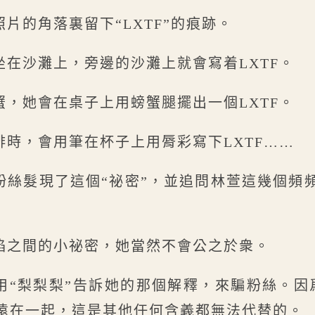
片的角落裏留下“LXTF”的痕跡。
坐在沙灘上，旁邊的沙灘上就會寫着LXTF。
蟹，她會在桌子上用螃蟹腿擺出一個LXTF。
啡時，會用筆在杯子上用脣彩寫下LXTF……
粉絲髮現了這個“祕密”，並追問林萱這幾個頻
焰之間的小祕密，她當然不會公之於衆。
“梨梨梨”告訴她的那個解釋，來騙粉絲。因爲
遠在一起，這是其他任何含義都無法代替的。