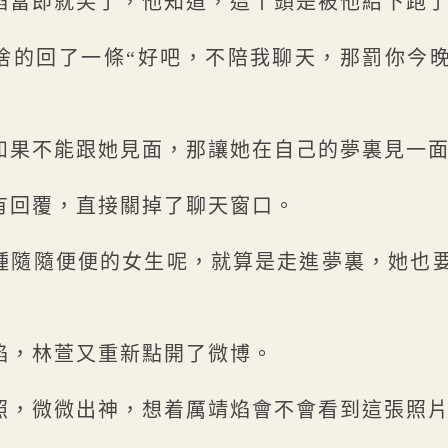
焰當即就笑了，他知道，這丫頭是被他給下跑
捨的回了一條“好吧，不陪我聊天，那罰你今
如果不能跟她見面，那讓她在自己的夢裏見一
有回覆，直接關掉了聊天窗口。
種隨隨便便的女生呢，就算是走進夢裏，她也
焰，林萱又重新點開了微博。
照，微微出神，想着厲靖焰會不會看到這張照