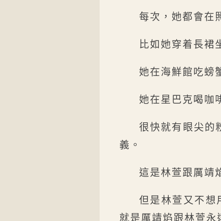
每次，她都會在照
比如她穿着長裙
她在海鮮館吃螃
她在星巴克喝咖
很快就有眼尖的
義。
這是林萱跟厲靖
但是林萱又不想用
就是厲靖焰跟林萱永