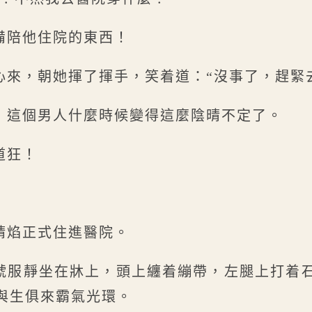
備陪他住院的東西！
心來，朝她揮了揮手，笑着道：“沒事了，趕緊
，這個男人什麼時候變得這麼陰晴不定了。
道狂！
靖焰正式住進醫院。
號服靜坐在牀上，頭上纏着繃帶，左腿上打着
與生俱來霸氣光環。