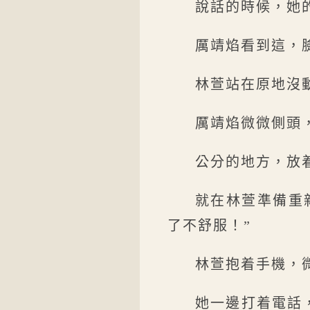
說話的時候，她
厲靖焰看到這，
林萱站在原地沒
厲靖焰微微側頭
公分的地方，放
就在林萱準備重
了不舒服！”
林萱抱着手機，
她一邊打着電話