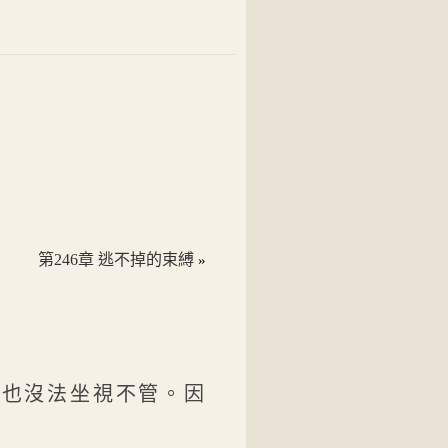
第246章 逃不掉的束縛
»
她也沒法坐視不管。因