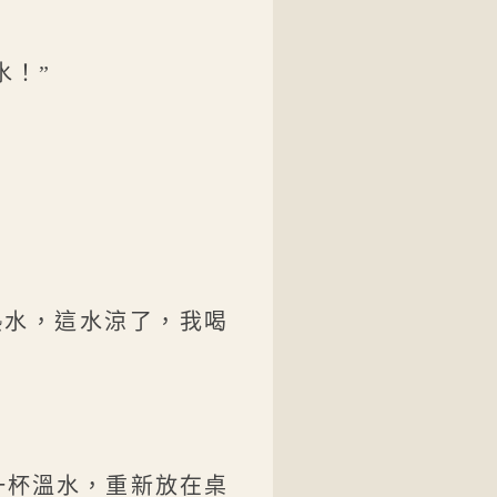
水！”
熱水，這水涼了，我喝
一杯溫水，重新放在桌