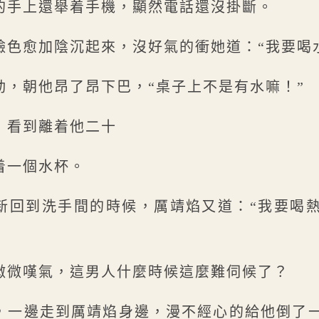
的手上還舉着手機，顯然電話還沒掛斷。
臉色愈加陰沉起來，沒好氣的衝她道：“我要喝
動，朝他昂了昂下巴，“桌子上不是有水嘛！”
，看到離着他二十
着一個水杯。
新回到洗手間的時候，厲靖焰又道：“我要喝
微微嘆氣，這男人什麼時候這麼難伺候了？
，一邊走到厲靖焰身邊，漫不經心的給他倒了