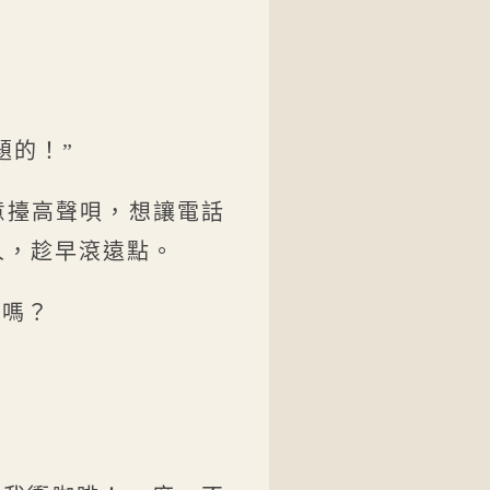
題的！”
意擡高聲唄，想讓電話
人，趁早滾遠點。
的嗎？