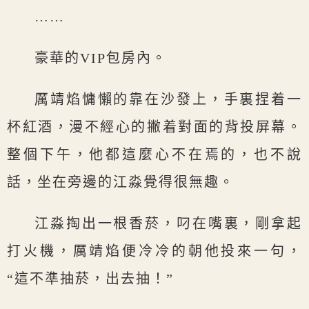
……
豪華的VIP包房內。
厲靖焰慵懶的靠在沙發上，手裏捏着一
杯紅酒，漫不經心的撇着對面的背投屏幕。
整個下午，他都這麼心不在焉的，也不說
話，坐在旁邊的江淼覺得很無趣。
江淼掏出一根香菸，叼在嘴裏，剛拿起
打火機，厲靖焰便冷冷的朝他投來一句，
“這不準抽菸，出去抽！”