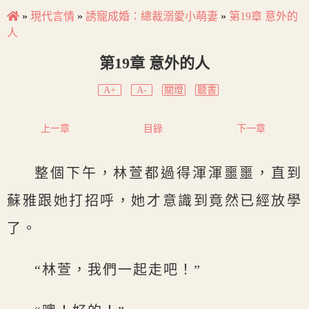
»
現代言情
»
誘寵成婚：總裁溺愛小萌妻
»
第19章 意外的
人
第19章 意外的人
A+
A-
關燈
聽書
上一章
目錄
下一章
整個下午，林萱都過得渾渾噩噩，直到
蘇雅跟她打招呼，她才意識到竟然已經放學
了。
“林萱，我們一起走吧！”