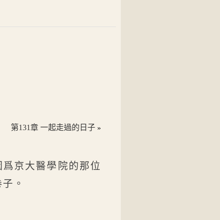
第131章 一起走過的日子
»
因爲京大醫學院的那位
卷子。
！