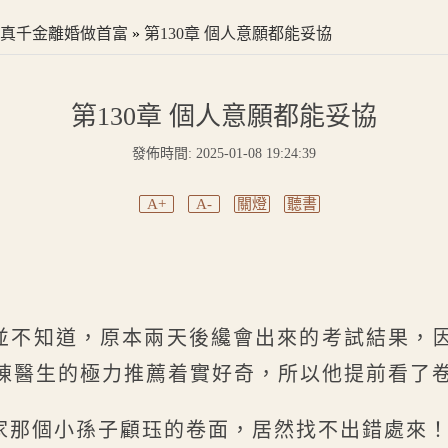
真千金離婚做首富
»
第130章 個人意願都能妥協
第130章 個人意願都能妥協
發佈時間: 2025-01-08 19:24:39
A+
A-
關燈
聽書
並不知道，原本兩天後纔會出來的考試結果，
陳醫生的極力推薦着實好奇，所以他提前看了
家那個小孫子顧珏的卷面，居然找不出錯處來