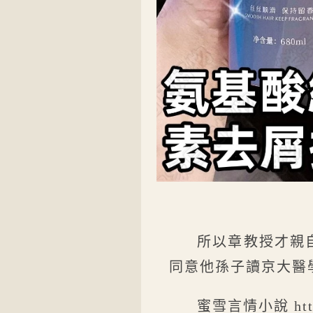
所以章教授才親
同意他孫子讀京大醫
蜜雪言情小說 https