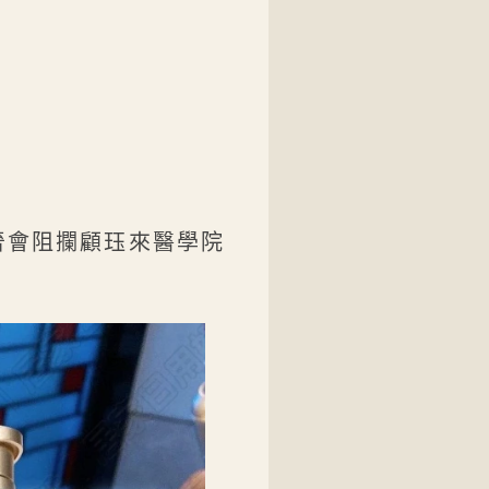
。
晉會阻攔顧珏來醫學院