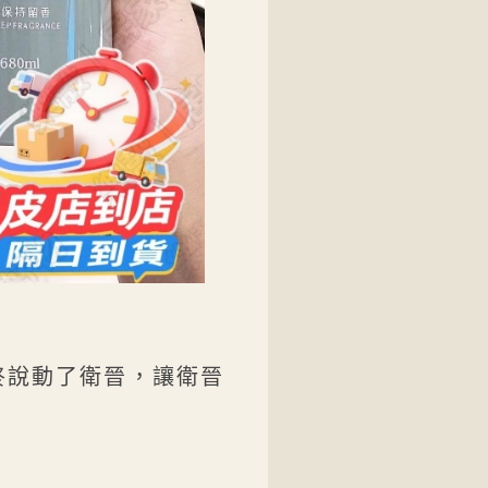
終說動了衛晉，讓衛晉