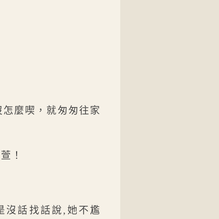
沒怎麼喫，就匆匆往家
黎萱！
是沒話找話說,她不尷