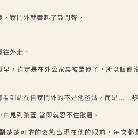
樓，家門外就響起了敲門聲。
邊往外走。
挺早，肯定是在外公家裏被罵慘了，所以飯都
卻看到站在自家門外的不是他爸媽，而是……
小白見到黎萱,當即就忍不住皺眉。
副楚楚可憐的姿態出現在他的眼前，每次都