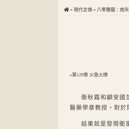
»
現代言情
»
八零團寵：炮灰
第129章 火急火燎
«
衛秋霜和顧安國
醫藥學章教授，對於
結果就是發現衛