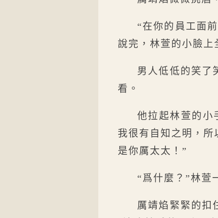
“在你的員工面
說完，林萱的小臉上
男人低低的笑了
看。
他拉起林萱的小
我很有自知之明，所
是你厲太太！”
“爲什麼？”林萱
厲靖焰緊緊的扣