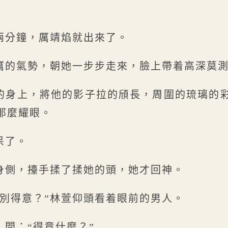
兩分鐘，厲靖焰就出來了。
厲的氣勢，朝她一步步走來，臉上帶着高深莫
的身上，將他的影子拉的頎長，周圍的琉璃的
那麼耀眼。
呆了。
身側，擡手揉了揉她的頭，她才回神。
特別得意？”林萱仰頭看着眼前的男人。
問：“得意什麼？”