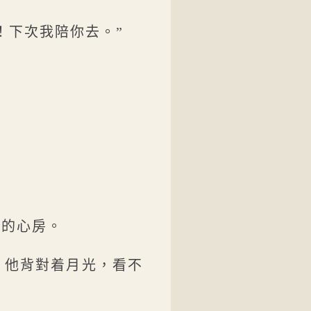
！下次我陪你去。”
她的心房。
。他背對着月光，看不