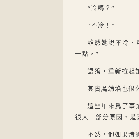
“冷嗎？”
“不冷！”
雖然她說不冷，
一點。”
語落，重新拉起
其實厲靖焰也很
這些年來爲了事
很大一部分原因，是
不然，他如果清