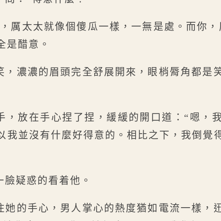
前，厲太太就像個傻瓜一樣，一無是處。而你，
全是醋意。
笑，濃濃的眉頭完全舒展開來，眼梢脣角都是
手，放在手心捏了捏，緩緩的開口道：“嗯，
以我並沒有什麼好得意的。相比之下，我倒覺
一臉疑惑的看着他。
住她的手心，男人掌心的熱度猶如電流一樣，