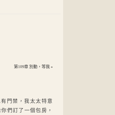
第109章 別動，等我
»
也有門禁，我太太特意
給你們訂了一個包房，