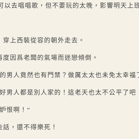
可以去唱唱歌，但不要玩的太晚，影響明天上班
，穿上西裝從容的朝外走去。
再度因爲老闆的氣場而迷戀傾倒。
樣的男人竟然也有門禁？做厲太太也未免太幸福
麼好男人都是別人家的！這老天也太不公平了吧
妒恨啊！”
些話，還不得樂死！