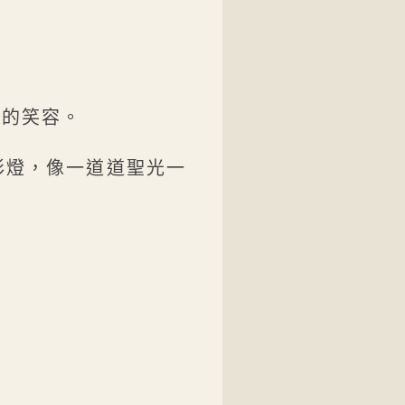
測的笑容。
彩燈，像一道道聖光一