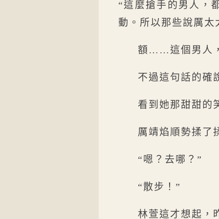
“這麼搶手的男人，
動。所以那些說厲太
額……這個男人
不過這句話的確
看到她那甜甜的
厲靖焰順勢揉了揉
“嗯？去哪？”
“散步！”
林萱這才想起，