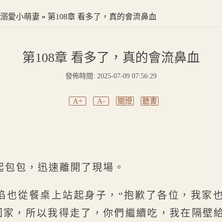
溺愛小萌妻
»
第108章 看多了，真的會流鼻血
第108章 看多了，真的會流鼻血
發佈時間: 2025-07-09 07:56:29
A+
A-
關燈
聽書
起包包，迅速離開了現場。
焰也從餐桌上站起身子，“抱歉了各位，我家
回家，所以我得走了，你們繼續吃，我在隔壁