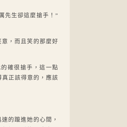
厲先生卻這麼搶手！”
笑意，而且笑的那麼好
我的確很搶手，這一點
得真正該得意的，應該
迅速的躥進她的心間，