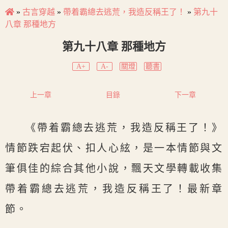
»
古言穿越
»
帶着霸總去逃荒，我造反稱王了！
»
第九十
八章 那種地方
第九十八章 那種地方
A+
A-
關燈
聽書
上一章
目錄
下一章
《帶着霸總去逃荒，我造反稱王了！》
情節跌宕起伏、扣人心絃，是一本情節與文
筆俱佳的綜合其他小說，飄天文學轉載收集
帶着霸總去逃荒，我造反稱王了！最新章
節。