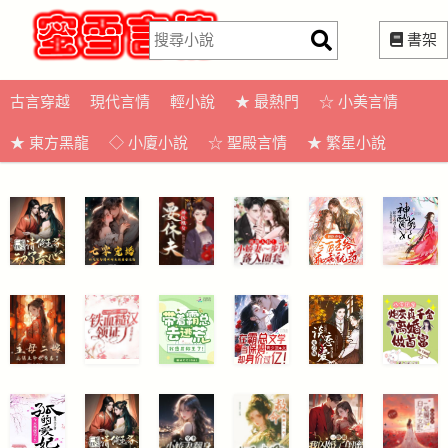
書架
古言穿越
現代言情
輕小說
★ 最熱門
☆ 小美言情
★ 東方黑龍
◇ 小廈小說
☆ 聖殿言情
★ 繁星小說