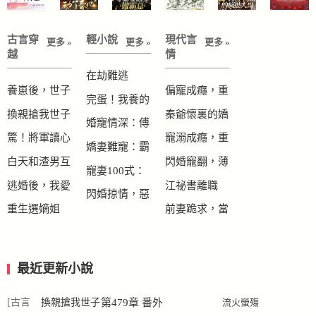
古言穿
輕小說
現代言
更多 »
更多 »
更多 »
越
情
在劫難逃
養崽後，世子
偏寵成癮，重
完蛋！我養的
妃名滿天下
生嬌妻甜爆了
換親搶我世子
秦爺懷裏的嬌
崽崽竟是滿級
婚寵情深：傅
妃？我靠名媛
妻是大佬
驚！將軍讀心
寵溺成癮，重
腹黑暴君
先生請剋制
嬌妻難寵：霸
系統殺瘋了
後鹹魚美人被
生嬌妻又甜又
白天和渣男互
閃婚寵翻，薄
道總裁很有愛
寵妻100式：
迫盛寵
撩
毆，戰神王妃
醫生半夜洗牀
逃婚後，我愛
江祕書離職
高冷總裁鎖腰
閃婚掠情，惡
夜刀人
單
上了死對頭
後，謝總氣瘋
重生選嫡姐
前妻跪求，當
逼婚
魔總裁壞壞愛
了
後，夫君悔白
初不把我當
了頭
人，現在你哭
最近更新小說
啥？
[古言
換親搶我世子
第479章 番外
流火螢殤